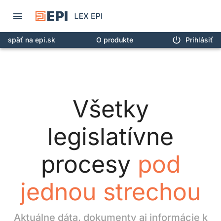
späť na epi.sk
O produkte
Prihlásiť
Všetky
legislatívne
procesy
pod
jednou strechou
Aktuálne dáta, dokumenty aj informácie k